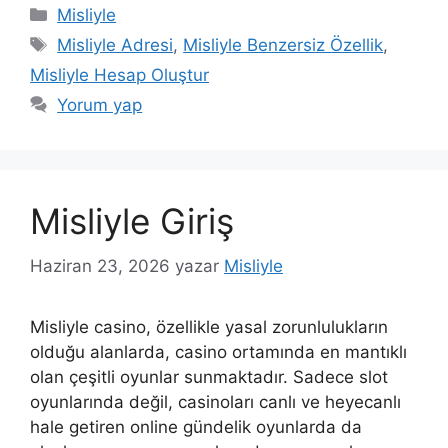
Kategoriler
Misliyle
Etiketler
Misliyle Adresi
,
Misliyle Benzersiz Özellik
,
Misliyle Hesap Oluştur
Yorum yap
Misliyle Giriş
Haziran 23, 2026
yazar
Misliyle
Misliyle casino, özellikle yasal zorunlulukların
olduğu alanlarda, casino ortamında en mantıklı
olan çeşitli oyunlar sunmaktadır. Sadece slot
oyunlarında değil, casinoları canlı ve heyecanlı
hale getiren online gündelik oyunlarda da