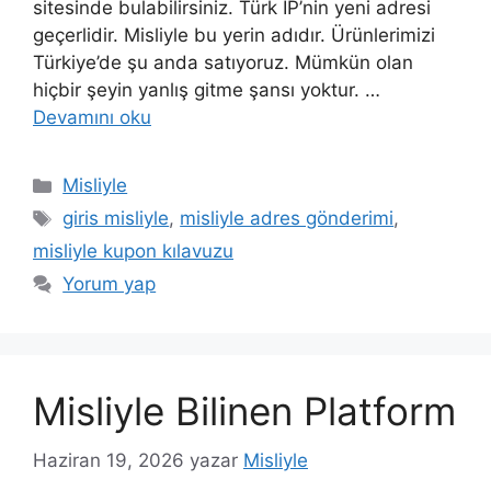
sitesinde bulabilirsiniz. Türk IP’nin yeni adresi
geçerlidir. Misliyle bu yerin adıdır. Ürünlerimizi
Türkiye’de şu anda satıyoruz. Mümkün olan
hiçbir şeyin yanlış gitme şansı yoktur. …
Devamını oku
Kategoriler
Misliyle
Etiketler
giris misliyle
,
misliyle adres gönderimi
,
misliyle kupon kılavuzu
Yorum yap
Misliyle Bilinen Platform
Haziran 19, 2026
yazar
Misliyle