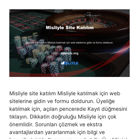
Misliyle site katılım Misliyle katılmak için web
sitelerine gidin ve formu doldurun. Üyeliğe
katılmak için, açılan pencerede Kayıt düğmesini
tıklayın. Dikkatin doğruluğu Misliyle için çok
önemlidir. Sorunları çözmek ve ekstra
avantajlardan yararlanmak için bilgi ve