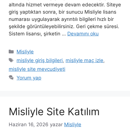
altında hizmet vermeye devam edecektir. Siteye
giriş yaptıktan sonra, bir sunucu Misliyle lisans
numarası uygulayarak ayrıntılı bilgileri hızlı bir
şekilde görüntüleyebilirsiniz. Geri çekme süresi.
Sistem lisansı, şirketin …
Devamını oku
Kategoriler
Misliyle
Etiketler
misliyle giriş bilgileri
,
misliyle maç izle
,
misliyle site mevcudiyeti
Yorum yap
Misliyle Site Katılım
Haziran 16, 2026
yazar
Misliyle