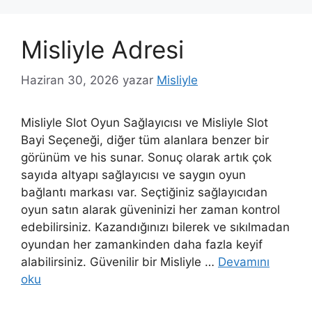
Misliyle Adresi
Haziran 30, 2026
yazar
Misliyle
Misliyle Slot Oyun Sağlayıcısı ve Misliyle Slot
Bayi Seçeneği, diğer tüm alanlara benzer bir
görünüm ve his sunar. Sonuç olarak artık çok
sayıda altyapı sağlayıcısı ve saygın oyun
bağlantı markası var. Seçtiğiniz sağlayıcıdan
oyun satın alarak güveninizi her zaman kontrol
edebilirsiniz. Kazandığınızı bilerek ve sıkılmadan
oyundan her zamankinden daha fazla keyif
alabilirsiniz. Güvenilir bir Misliyle …
Devamını
oku