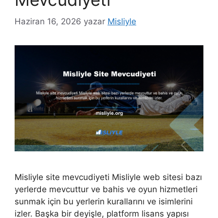
Haziran 16, 2026
yazar
Misliyle
Misliyle site mevcudiyeti Misliyle web sitesi bazı
yerlerde mevcuttur ve bahis ve oyun hizmetleri
sunmak için bu yerlerin kurallarını ve isimlerini
izler. Başka bir deyişle, platform lisans yapısı