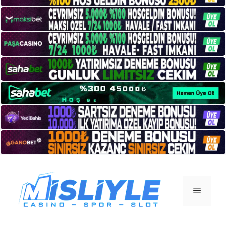
İçeriğe
atla
Menü