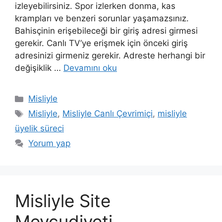
izleyebilirsiniz. Spor izlerken donma, kas
krampları ve benzeri sorunlar yaşamazsınız.
Bahisçinin erişebileceği bir giriş adresi girmesi
gerekir. Canlı TV’ye erişmek için önceki giriş
adresinizi girmeniz gerekir. Adreste herhangi bir
değişiklik …
Devamını oku
Kategoriler
Misliyle
Etiketler
Misliyle
,
Misliyle Canlı Çevrimiçi
,
misliyle
üyelik süreci
Yorum yap
Misliyle Site
Mevcudiyeti