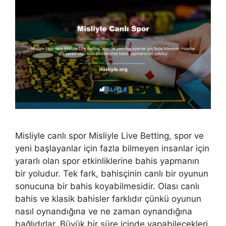
Misliyle canlı spor Misliyle Live Betting, spor ve
yeni başlayanlar için fazla bilmeyen insanlar için
yararlı olan spor etkinliklerine bahis yapmanın
bir yoludur. Tek fark, bahisçinin canlı bir oyunun
sonucuna bir bahis koyabilmesidir. Olası canlı
bahis ve klasik bahisler farklıdır çünkü oyunun
nasıl oynandığına ve ne zaman oynandığına
bağlıdırlar. Büyük bir süre içinde yapabilecekleri