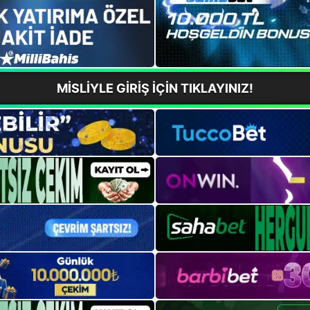
MİSLİYLE GİRİŞ İÇİN TIKLAYINIZ!