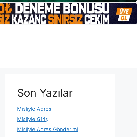
Son Yazılar
Misliyle Adresi
Misliyle Giriş
Misliyle Adres Gönderimi