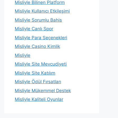
Misliyle Bilinen Platform
Misliyle Kullanıcı Etkileşimi
Misliyle Sorumlu Bahis
Misliyle Canlı Spor
Misliyle Para Seçenekleri
Misliyle Casino Kimlik
Misliyle
Misliyle Site Mevcudiyeti
Misliyle Site Katılım
Misliyle Ödül Fırsatları
Misliyle Mükemmel Destek
Misliyle Kaliteli Oyunlar