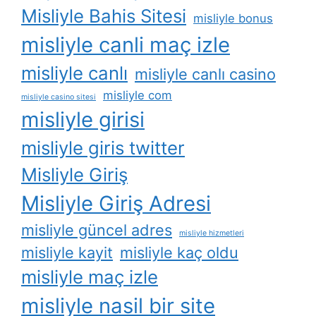
Misliyle Bahis Sitesi
misliyle bonus
misliyle canli maç izle
misliyle canlı
misliyle canlı casino
misliyle com
misliyle casino sitesi
misliyle girisi
misliyle giris twitter
Misliyle Giriş
Misliyle Giriş Adresi
misliyle güncel adres
misliyle hizmetleri
misliyle kayit
misliyle kaç oldu
misliyle maç izle
misliyle nasil bir site