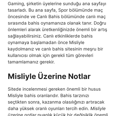
Gaming, şirketin üyelerine sunduğu ana sayfayı
tasarladı. Bu ana sayfa, Spor bölümünde maç
öncesinde ve Canlı Bahis bölümünde canlı maç
sırasında bahis oynamanıza olanak tanır. Doğru
önlemleri alarak üretkenliğinizde önemli bir artış
sağlayabilirsiniz. Canlı etkinliklerde bahis
oynamaya başlamadan önce Misliyle
kaydolmanız ve canlı bahis sitesinin meşru bir
kullanıcısı olmak için gerekli tüm görevleri
tamamlamanız gerekir.
Misliyle Üzerine Notlar
Sitede incelenmesi gereken önemli bir husus
Misliyle bahis oranlarıdır. Bahis tarzınızı
seçtikten sonra, kazanma olasılığınızı artıracak
daha yüksek oranlı oyunları tercih edin.
Misliyle
üzerine notlar
puanlık küçük bir değişiklik önemli