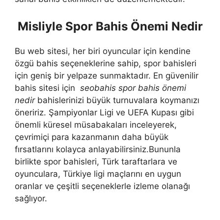
Misliyle Spor Bahis Önemi Nedir
Bu web sitesi, her biri oyuncular için kendine
özgü bahis seçeneklerine sahip, spor bahisleri
için geniş bir yelpaze sunmaktadır. En güvenilir
bahis sitesi için
seobahis spor bahis önemi
nedir
bahislerinizi büyük turnuvalara koymanızı
öneririz. Şampiyonlar Ligi ve UEFA Kupası gibi
önemli küresel müsabakaları inceleyerek,
çevrimiçi para kazanmanın daha büyük
fırsatlarını kolayca anlayabilirsiniz.Bununla
birlikte spor bahisleri, Türk taraftarlara ve
oyunculara, Türkiye ligi maçlarını en uygun
oranlar ve çeşitli seçeneklerle izleme olanağı
sağlıyor.