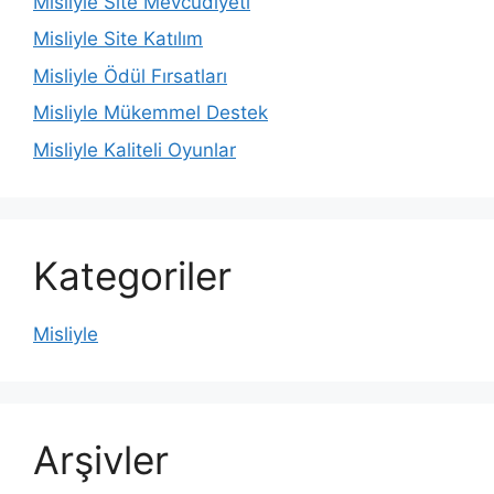
Misliyle Site Mevcudiyeti
Misliyle Site Katılım
Misliyle Ödül Fırsatları
Misliyle Mükemmel Destek
Misliyle Kaliteli Oyunlar
Kategoriler
Misliyle
Arşivler