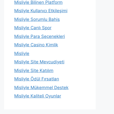
Misliyle Bilinen Platform
Misliyle Kullanıcı Etkileşimi
Misliyle Sorumlu Bahis
Misliyle Canlı Spor
Misliyle Para Seçenekleri
Misliyle Casino Kimlik
Misliyle
Misliyle Site Mevcudiyeti
Misliyle Site Katılım
Misliyle Ödül Fırsatları
Misliyle Mükemmel Destek
Misliyle Kaliteli Oyunlar