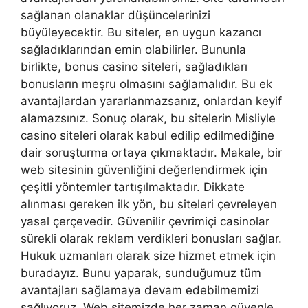
sağlanan olanaklar düşüncelerinizi
büyüleyecektir. Bu siteler, en uygun kazancı
sağladıklarından emin olabilirler. Bununla
birlikte, bonus casino siteleri, sağladıkları
bonusların meşru olmasını sağlamalıdır. Bu ek
avantajlardan yararlanmazsanız, onlardan keyif
alamazsınız. Sonuç olarak, bu sitelerin Misliyle
casino siteleri olarak kabul edilip edilmediğine
dair soruşturma ortaya çıkmaktadır. Makale, bir
web sitesinin güvenliğini değerlendirmek için
çeşitli yöntemler tartışılmaktadır. Dikkate
alınması gereken ilk yön, bu siteleri çevreleyen
yasal çerçevedir. Güvenilir çevrimiçi casinolar
sürekli olarak reklam verdikleri bonusları sağlar.
Hukuk uzmanları olarak size hizmet etmek için
buradayız. Bunu yaparak, sunduğumuz tüm
avantajları sağlamaya devam edebilmemizi
sağlıyoruz. Web sitemizde her zaman güvenle