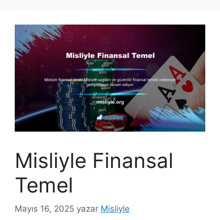
Misliyle Finansal
Temel
Mayıs 16, 2025
yazar
Misliyle