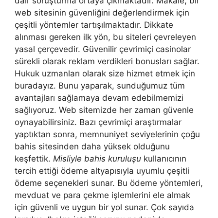
dair soruşturma ortaya çıkmaktadır. Makale, bir
web sitesinin güvenliğini değerlendirmek için
çeşitli yöntemler tartışılmaktadır. Dikkate
alınması gereken ilk yön, bu siteleri çevreleyen
yasal çerçevedir. Güvenilir çevrimiçi casinolar
sürekli olarak reklam verdikleri bonusları sağlar.
Hukuk uzmanları olarak size hizmet etmek için
buradayız. Bunu yaparak, sunduğumuz tüm
avantajları sağlamaya devam edebilmemizi
sağlıyoruz. Web sitemizde her zaman güvenle
oynayabilirsiniz. Bazı çevrimiçi araştırmalar
yaptıktan sonra, memnuniyet seviyelerinin çoğu
bahis sitesinden daha yüksek olduğunu
keşfettik.
Misliyle bahis kuruluşu
kullanıcının
tercih ettiği ödeme altyapısıyla uyumlu çeşitli
ödeme seçenekleri sunar. Bu ödeme yöntemleri,
mevduat ve para çekme işlemlerini ele almak
için güvenli ve uygun bir yol sunar. Çok sayıda