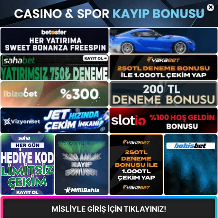
×
MİSLİYLE GİRİŞ İÇİN TIKLAYINIZ!