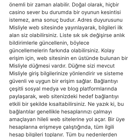
önemli bir zaman alabilir. Doğal olarak, hiçbir
casino sever bu durumda bir oyunun kesintisi
istemez, ama sonuç budur. Adres duyurusunu
Misliyle web sitesinde yayınlayarak, bilgileri ilk
alan siz olabilirsiniz. Liste sık sık değişirse anlık
bildirimlerle güncellenin, böylece
güncellemelerin farkında olabilirsiniz. Kolay
erişim için, web sitesinin en üstünde bulunan bir
Misliyle düğmesi vardır. Düğme sizi mevcut
Misliyle giriş bilgilerinize yönlendirir ve sisteme
güvenli ve uygun bir erişim sağlar. Bağlantıyı
çeşitli sosyal medya ve blog platformlarında
paylaşarak, web sitenizdeki hedef bağlantıyı
etkili bir şekilde kısaltabilirsiniz. Ne yazık ki, bu
bağlantılar genellikle hesaplarınızı çalmayı
amaçlayan hileli web sitelerine yol açar. Bir üye
hesaplarına erişmeye çalıştığında, tüm ilgili
hesap bilgileri toplanır. Tüm bu nedenlerden