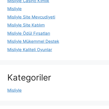
Misliyle Casino Kimlik
Misliyle
Misliyle Site Mevcudiyeti
Misliyle Site Katılım
Misliyle Ödül Fırsatları
Misliyle Mükemmel Destek
Misliyle Kaliteli Oyunlar
Kategoriler
Misliyle