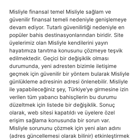
Misliyle finansal temel Misliyle sağlam ve
güvenilir finansal temeli nedeniyle genişlemeye
devam ediyor. Tutarlı güvenilirliği nedeniyle en
popüler bahis destinasyonlarından biridir. Site
üyelerimiz olan Misliyle kendilerini yayın
hayatımıza tanıtma konusunu çözmeye teşvik
edilmektedir. Geçici bir değişiklik olması
durumunda, yeni adresten bizimle iletişime
geçmek için güvenilir bir yöntem bularak Misliyle
günlükleme adresinin adresi önlenebilir. Misliyle
ile yapabileceğiniz şey, Türkiye’ye girmesine izin
verilen tüm yabancı bahisçilerin bu durumu
düzeltmek için listede bir değişiklik. Sonuç
olarak, web sitesi kapatıldı ve üyelere özel
erişim sağlama konusunda bir sorun var.
Misliyle sorununu çözmek için yeni alan adını
(adres güncellemesi olarak bilinir) etkinleştirmek