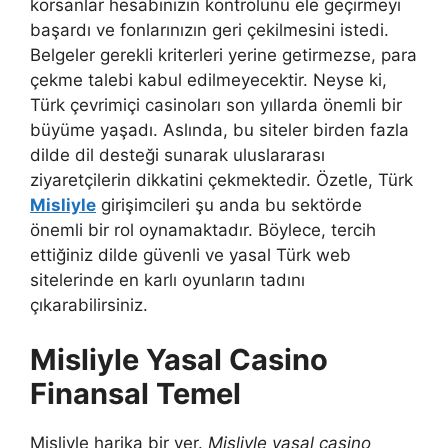
korsanlar hesabınızın kontrolünü ele geçirmeyi
başardı ve fonlarınızın geri çekilmesini istedi.
Belgeler gerekli kriterleri yerine getirmezse, para
çekme talebi kabul edilmeyecektir. Neyse ki,
Türk çevrimiçi casinoları son yıllarda önemli bir
büyüme yaşadı. Aslında, bu siteler birden fazla
dilde dil desteği sunarak uluslararası
ziyaretçilerin dikkatini çekmektedir. Özetle, Türk
Misliyle
girişimcileri şu anda bu sektörde
önemli bir rol oynamaktadır. Böylece, tercih
ettiğiniz dilde güvenli ve yasal Türk web
sitelerinde en karlı oyunların tadını
çıkarabilirsiniz.
Misliyle Yasal Casino
Finansal Temel
Misliyle harika bir yer.
Misliyle yasal casino