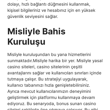
dolayı, hızlı bağlantı düğmesini kullanmak,
kişisel bilgileriniz ve hesabınız için en yüksek
güvenlik seviyesini sağlar.
Misliyle Bahis
Kuruluşu
Misliyle kuruluşundan bu yana hizmetlerini
sunmaktadır.Misliyle harika bir yer. Misliyle yasal
casino siteleri, casino sitelerinin çeşitli
avantajlarını sağlar ve kullanıcıları sınırları içinde
tutmaya çalışır. Bu stratejiyi uygulayarak,
kullanıcı tabanınızı hızla genişletebilirsiniz.
Ayrıca mevcut kullanıcılarımızın deneyimini
geliştirmek için platformu kullanmaya devam
ediyoruz. Bu senaryoda, bonus sunan casino
siteleri sektörde öne çıkmaya çalışıyor. Bu gibi