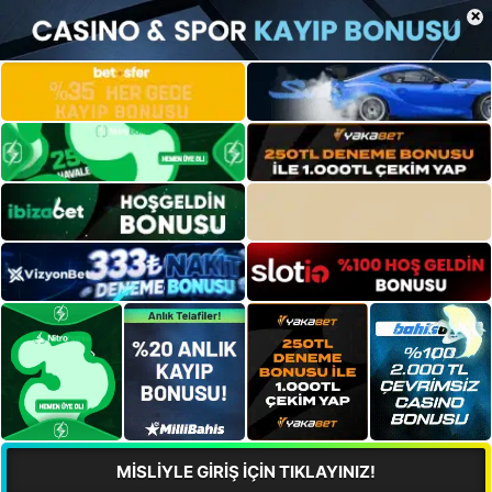
×
MİSLİYLE GİRİŞ İÇİN TIKLAYINIZ!