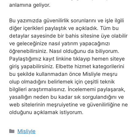
anlamına geliyor.
Bu yazımızda güvenilirlik sorunlarını ve işle ilgili
diğer içerikleri paylaştık ve açıkladık. Tüm bu
detaylar sayesinde bir bahis sitesine üye olabilir
ve geleceğinize nasıl yatırım yapacağınızı
öğrenebilirsiniz. Nasıl olduğunu da biliyorum.
Paylaştığımız kayıt linkine tıklayıp hemen siteye
giriş yapabilirsiniz. Elbette hizmet kategorilerini
bu şekilde kullanmadan önce Misliyle meşru
olup olmadığını belirlemek için çeşitli teknik
bilgileri araştırmalısınız. İncelememi paylaşarak,
yasallığın neden bu kadar sık sorgulandığını ve
web sitelerinin meşruiyetine ve güvenilirliğine ne
olduğunu açıklamak istiyorum.
Kategoriler
Misliyle