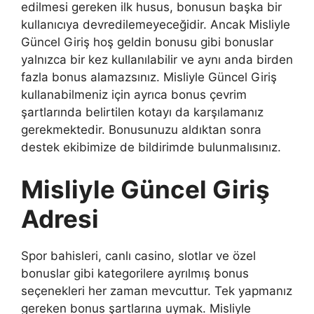
edilmesi gereken ilk husus, bonusun başka bir
kullanıcıya devredilemeyeceğidir. Ancak Misliyle
Güncel Giriş hoş geldin bonusu gibi bonuslar
yalnızca bir kez kullanılabilir ve aynı anda birden
fazla bonus alamazsınız. Misliyle Güncel Giriş
kullanabilmeniz için ayrıca bonus çevrim
şartlarında belirtilen kotayı da karşılamanız
gerekmektedir. Bonusunuzu aldıktan sonra
destek ekibimize de bildirimde bulunmalısınız.
Misliyle Güncel Giriş
Adresi
Spor bahisleri, canlı casino, slotlar ve özel
bonuslar gibi kategorilere ayrılmış bonus
seçenekleri her zaman mevcuttur. Tek yapmanız
gereken bonus şartlarına uymak. Misliyle