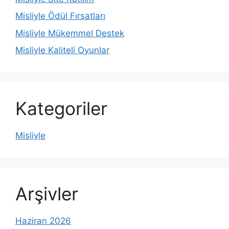
Misliyle Ödül Fırsatları
Misliyle Mükemmel Destek
Misliyle Kaliteli Oyunlar
Kategoriler
Misliyle
Arşivler
Haziran 2026