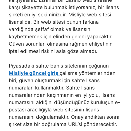
karşı şikayette bulunmak istiyorsanız, bir lisans
şirketi en iyi seçiminizdir. Misliyle web sitesi
lisanslıdır. Bir web sitesi bunun farkına
vardığında şeffaf olmak ve lisansını
kaybetmemek için elinden geleni yapacaktır.
Güven sorunları olmasına rağmen ehliyetinin
iptal edilmesi riskini asla göze almadı.
Piyasadaki sahte bahis sitelerinin çoğunun
Misliyle güncel giriş
çalışma yöntemlerinden
biri, güven oluşturmak için sahte lisans
numaraları kullanmaktır. Sahte lisans
numaralarından kaçınmanın en iyi yolu, lisans
numarasını aldığını düşündüğünüz kuruluşun e-
postası aracılığıyla web sitesinin lisans
numarasını doğrulamaktır. Onaylandıktan sonra
şirket size bir doğrulama URL’si gönderecektir.