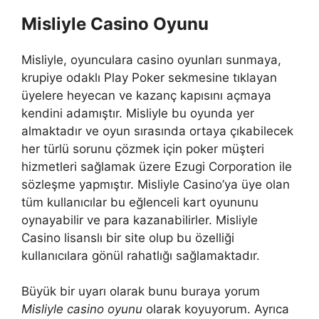
Misliyle Casino Oyunu
Misliyle, oyunculara casino oyunları sunmaya,
krupiye odaklı Play Poker sekmesine tıklayan
üyelere heyecan ve kazanç kapısını açmaya
kendini adamıştır. Misliyle bu oyunda yer
almaktadır ve oyun sırasında ortaya çıkabilecek
her türlü sorunu çözmek için poker müşteri
hizmetleri sağlamak üzere Ezugi Corporation ile
sözleşme yapmıştır. Misliyle Casino’ya üye olan
tüm kullanıcılar bu eğlenceli kart oyununu
oynayabilir ve para kazanabilirler. Misliyle
Casino lisanslı bir site olup bu özelliği
kullanıcılara gönül rahatlığı sağlamaktadır.
Büyük bir uyarı olarak bunu buraya yorum
Misliyle casino oyunu
olarak koyuyorum. Ayrıca