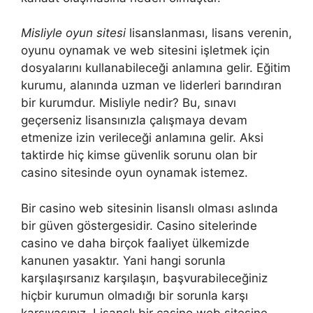
Misliyle oyun sitesi
lisanslanması, lisans verenin,
oyunu oynamak ve web sitesini işletmek için
dosyalarını kullanabileceği anlamına gelir. Eğitim
kurumu, alanında uzman ve liderleri barındıran
bir kurumdur. Misliyle nedir? Bu, sınavı
geçerseniz lisansınızla çalışmaya devam
etmenize izin verileceği anlamına gelir. Aksi
taktirde hiç kimse güvenlik sorunu olan bir
casino sitesinde oyun oynamak istemez.
Bir casino web sitesinin lisanslı olması aslında
bir güven göstergesidir. Casino sitelerinde
casino ve daha birçok faaliyet ülkemizde
kanunen yasaktır. Yani hangi sorunla
karşılaşırsanız karşılaşın, başvurabileceğiniz
hiçbir kurumun olmadığı bir sorunla karşı
karşıyasınız. Lisanslı bir casino web sitesine