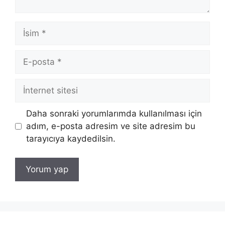
İsim
E-
posta
İnternet
sitesi
Daha sonraki yorumlarımda kullanılması için
adım, e-posta adresim ve site adresim bu
tarayıcıya kaydedilsin.