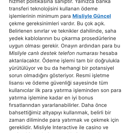
hizmet politikasına sahiptir. Yalnızca banka
transferi teknolojisini kullanan ödeme
işlemlerinin minimum para
Misliyle Güncel
çekme gereksinimleri vardır. Bu çok açık.
Belirlenen sınırlar ve teknikler dahilinde, saha
yedek kablolarının bu çıkarma prosedürlerine
uygun olması gerekir. Onayın ardından para bu
Misliyle canlı destek telefon numarası
hesaba
aktarılacaktır. Ödeme işlemi tam bir doğrulukla
yürütülüyor ve bu da herhangi bir potansiyel
sorun olmadığını gösteriyor. Resmi işletme
lisansı ve ödeme güvenliği sayesinde tüm
kullanıcılar ilk para yatırma işleminden son para
yatırma işlemine kadar en iyi bonus
fırsatlarından yararlanabilirler. Daha önce
bahsettiğimiz altyapıyı kullanmak, belirli bir
zaman diliminde para yatırmak ve çekmek için
gereklidir. Misliyle Interactive ile casino ve