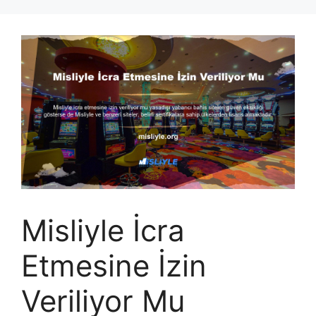
Misliyle İcra
Etmesine İzin
Veriliyor Mu