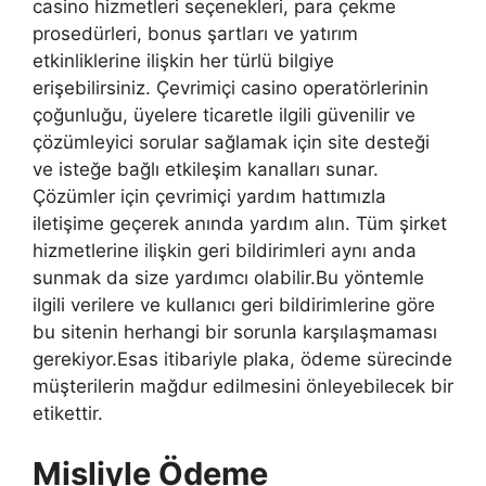
casino hizmetleri seçenekleri, para çekme
prosedürleri, bonus şartları ve yatırım
etkinliklerine ilişkin her türlü bilgiye
erişebilirsiniz. Çevrimiçi casino operatörlerinin
çoğunluğu, üyelere ticaretle ilgili güvenilir ve
çözümleyici sorular sağlamak için site desteği
ve isteğe bağlı etkileşim kanalları sunar.
Çözümler için çevrimiçi yardım hattımızla
iletişime geçerek anında yardım alın. Tüm şirket
hizmetlerine ilişkin geri bildirimleri aynı anda
sunmak da size yardımcı olabilir.Bu yöntemle
ilgili verilere ve kullanıcı geri bildirimlerine göre
bu sitenin herhangi bir sorunla karşılaşmaması
gerekiyor.Esas itibariyle plaka, ödeme sürecinde
müşterilerin mağdur edilmesini önleyebilecek bir
etikettir.
Misliyle Ödeme