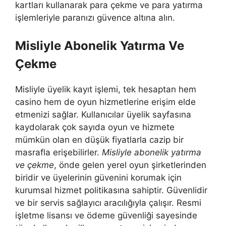
kartları kullanarak para çekme ve para yatırma
işlemleriyle paranızı güvence altına alın.
Misliyle Abonelik Yatırma Ve
Çekme
Misliyle üyelik kayıt işlemi, tek hesaptan hem
casino hem de oyun hizmetlerine erişim elde
etmenizi sağlar. Kullanıcılar üyelik sayfasına
kaydolarak çok sayıda oyun ve hizmete
mümkün olan en düşük fiyatlarla cazip bir
masrafla erişebilirler.
Misliyle abonelik yatırma
ve çekme
, önde gelen yerel oyun şirketlerinden
biridir ve üyelerinin güvenini korumak için
kurumsal hizmet politikasına sahiptir. Güvenlidir
ve bir servis sağlayıcı aracılığıyla çalışır. Resmi
işletme lisansı ve ödeme güvenliği sayesinde