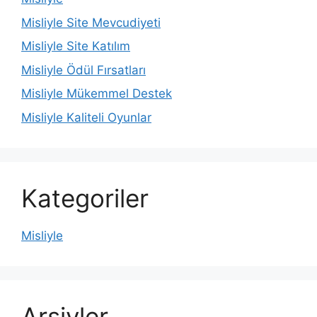
Misliyle Site Mevcudiyeti
Misliyle Site Katılım
Misliyle Ödül Fırsatları
Misliyle Mükemmel Destek
Misliyle Kaliteli Oyunlar
Kategoriler
Misliyle
Arşivler