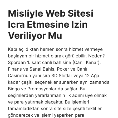
Misliyle Web Sitesi
Icra Etmesine Izin
Veriliyor Mu
Kapı açıldıktan hemen sonra hizmet vermeye
başlayan bir hizmet olarak görülebilir. Neden?
Spordan 1. saat canlı bahisine (Canlı Kenar),
Finans ve Sanal Bahis, Poker ve Canlı
Casino’nun yanı sıra 3D Slotlar veya 12 Ağa
kadar çeşitli seçenekler sunarken aynı zamanda
Bingo ve Promosyonlar da sağlar. Bu
seçimlerden yararlanmanın ilk adımı üye olmak
ve para yatırmak olacaktır. Bu işlemleri
tamamladıktan sonra site size çeşitli teklifler
gönderecek ve işlemi yaparken para