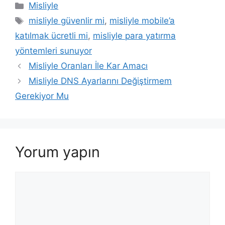
Kategoriler
Misliyle
Etiketler
misliyle güvenlir mi
,
misliyle mobile’a
katılmak ücretli mi
,
misliyle para yatırma
yöntemleri sunuyor
Misliyle Oranları İle Kar Amacı
Misliyle DNS Ayarlarını Değiştirmem
Gerekiyor Mu
Yorum yapın
Yorum