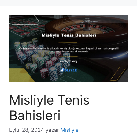
Misliyle Tenis
Bahisleri
Eylül 28, 2024
yazar
Misliyle