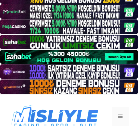
İçeriğe
atla
Menü