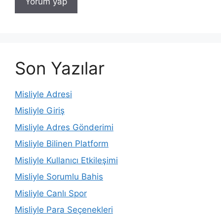
Son Yazılar
Misliyle Adresi
Misliyle Giriş
Misliyle Adres Gönderimi
Misliyle Bilinen Platform
Misliyle Kullanıcı Etkileşimi
Misliyle Sorumlu Bahis
Misliyle Canlı Spor
Misliyle Para Seçenekleri