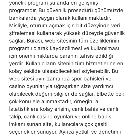
yönelik program şu anda en gelişmiş
programdır. Bu güvenlik prosedürü günümüzde
bankalarda yaygın olarak kullanılmaktadır.
Misliyle, oturum açmak için bit düzeyinde veri
şifrelemesi kullanarak yüksek düzeyde güvenlik
sağlar. Burası, web sitesinin tüm özelliklerinin
programlı olarak kaydedilmesi ve kullanılması
için önemli miktarda paranın tahsis edildiği
yerdir. Kullanıcıların sitenin tüm hizmetlerine en
kolay şekilde ulaşabilecekleri söylenebilir. Bu
web sitesi aynı zamanda spor bahisleri ve
casino oyunlarıyla uğraşırken size yardımcı
olabilecek değerli bilgiler de sağlar. Elbette pek
çok konu ele alınmaktadır, örneğin: a.
İstatistiklere kolay erişim, canlı bahis ve canlı
takip, canlı casino oyunları ve online bahis
imkanı sunan site, kullanıcılara çok çeşitli
seçenekler sunuyor. Ayrıca yetkili ve denetimli