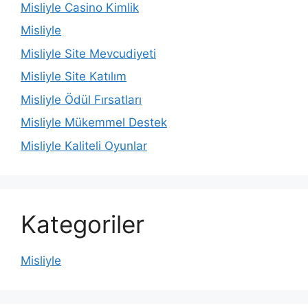
Misliyle Casino Kimlik
Misliyle
Misliyle Site Mevcudiyeti
Misliyle Site Katılım
Misliyle Ödül Fırsatları
Misliyle Mükemmel Destek
Misliyle Kaliteli Oyunlar
Kategoriler
Misliyle