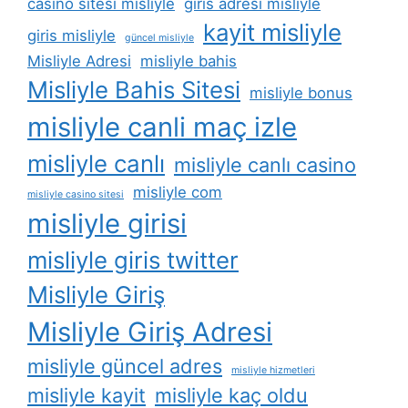
casino sitesi misliyle
giris adresi misliyle
kayit misliyle
giris misliyle
güncel misliyle
Misliyle Adresi
misliyle bahis
Misliyle Bahis Sitesi
misliyle bonus
misliyle canli maç izle
misliyle canlı
misliyle canlı casino
misliyle com
misliyle casino sitesi
misliyle girisi
misliyle giris twitter
Misliyle Giriş
Misliyle Giriş Adresi
misliyle güncel adres
misliyle hizmetleri
misliyle kayit
misliyle kaç oldu