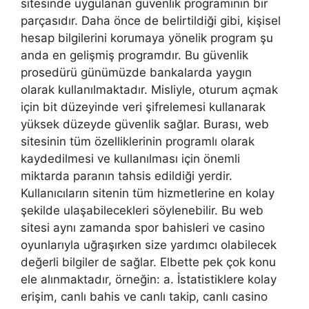
sitesinde uygulanan güvenlik programının bir
parçasıdır. Daha önce de belirtildiği gibi, kişisel
hesap bilgilerini korumaya yönelik program şu
anda en gelişmiş programdır. Bu güvenlik
prosedürü günümüzde bankalarda yaygın
olarak kullanılmaktadır. Misliyle, oturum açmak
için bit düzeyinde veri şifrelemesi kullanarak
yüksek düzeyde güvenlik sağlar. Burası, web
sitesinin tüm özelliklerinin programlı olarak
kaydedilmesi ve kullanılması için önemli
miktarda paranın tahsis edildiği yerdir.
Kullanıcıların sitenin tüm hizmetlerine en kolay
şekilde ulaşabilecekleri söylenebilir. Bu web
sitesi aynı zamanda spor bahisleri ve casino
oyunlarıyla uğraşırken size yardımcı olabilecek
değerli bilgiler de sağlar. Elbette pek çok konu
ele alınmaktadır, örneğin: a. İstatistiklere kolay
erişim, canlı bahis ve canlı takip, canlı casino