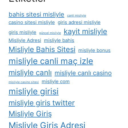
bahis sitesi misliyle
canli misliyle
casino sitesi misliyle
giris adresi misliyle
kayit misliyle
giris misliyle
güncel misliyle
Misliyle Adresi
misliyle bahis
Misliyle Bahis Sitesi
misliyle bonus
misliyle canli maç izle
misliyle canlı
misliyle canlı casino
misliyle com
misliyle casino sitesi
misliyle girisi
misliyle giris twitter
Misliyle Giriş
Misliyle Giriş Adresi