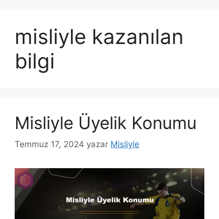
misliyle kazanılan
bilgi
Misliyle Üyelik Konumu
Temmuz 17, 2024
yazar
Misliyle