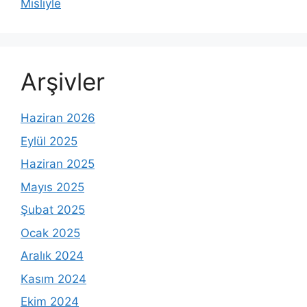
Misliyle
Arşivler
Haziran 2026
Eylül 2025
Haziran 2025
Mayıs 2025
Şubat 2025
Ocak 2025
Aralık 2024
Kasım 2024
Ekim 2024