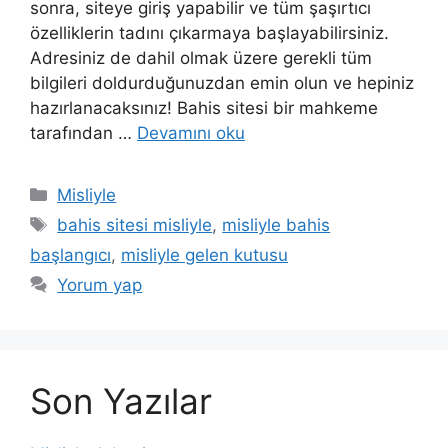
sonra, siteye giriş yapabilir ve tüm şaşırtıcı
özelliklerin tadını çıkarmaya başlayabilirsiniz.
Adresiniz de dahil olmak üzere gerekli tüm
bilgileri doldurduğunuzdan emin olun ve hepiniz
hazırlanacaksınız! Bahis sitesi bir mahkeme
tarafından …
Devamını oku
Kategoriler
Misliyle
Etiketler
bahis sitesi misliyle
,
misliyle bahis
başlangıcı
,
misliyle gelen kutusu
Yorum yap
Son Yazılar