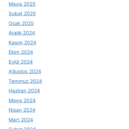
Mayıs 2025
Şubat 2025
Ocak 2025
Aralık 2024
Kasım 2024
Ekim 2024
Eylül 2024
Ağustos 2024
Temmuz 2024
Haziran 2024
Mayıs 2024
Nisan 2024
Mart 2024