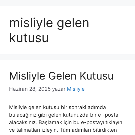
misliyle gelen
kutusu
Misliyle Gelen Kutusu
Haziran 28, 2025
yazar
Misliyle
Misliyle gelen kutusu bir sonraki adımda
bulacağınız gibi gelen kutunuzda bir e -posta
alacaksınız. Başlamak için bu e-postayı tıklayın
ve talimatları izleyin. Tüm adımları bitirdikten