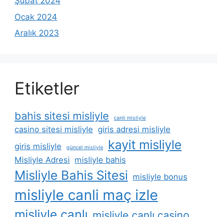
Şubat 2024
Ocak 2024
Aralık 2023
Etiketler
bahis sitesi misliyle
canli misliyle
casino sitesi misliyle
giris adresi misliyle
kayit misliyle
giris misliyle
güncel misliyle
Misliyle Adresi
misliyle bahis
Misliyle Bahis Sitesi
misliyle bonus
misliyle canli maç izle
misliyle canlı
misliyle canlı casino