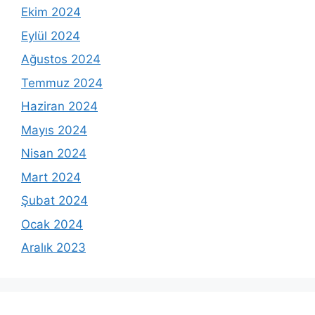
Ekim 2024
Eylül 2024
Ağustos 2024
Temmuz 2024
Haziran 2024
Mayıs 2024
Nisan 2024
Mart 2024
Şubat 2024
Ocak 2024
Aralık 2023