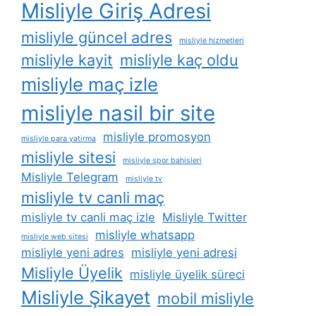
Misliyle Giriş Adresi
misliyle güncel adres
misliyle hizmetleri
misliyle kayit
misliyle kaç oldu
misliyle maç izle
misliyle nasil bir site
misliyle promosyon
misliyle para yatirma
misliyle sitesi
misliyle spor bahisleri
Misliyle Telegram
misliyle tv
misliyle tv canli maç
misliyle tv canli maç izle
Misliyle Twitter
misliyle whatsapp
misliyle web sitesi
misliyle yeni adres
misliyle yeni adresi
Misliyle Üyelik
misliyle üyelik süreci
Misliyle Şikayet
mobil misliyle