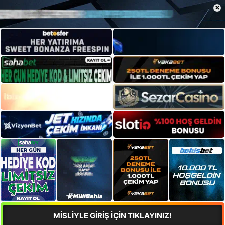
×
MİSLİYLE GİRİŞ İÇİN TIKLAYINIZ!