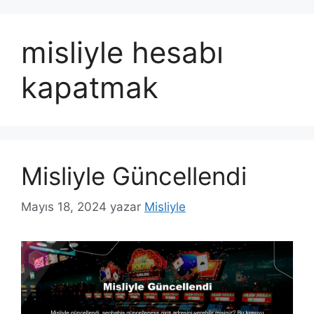
misliyle hesabı
kapatmak
Misliyle Güncellendi
Mayıs 18, 2024
yazar
Misliyle