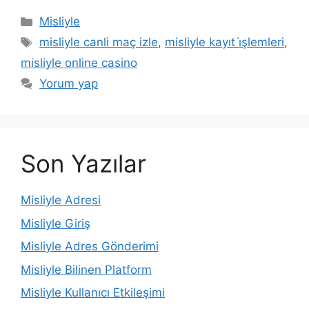
Kategoriler
Misliyle
Etiketler
misliyle canli maç izle
,
misliyle kayıt i̇şlemleri
,
misliyle online casino
Yorum yap
Son Yazılar
Misliyle Adresi
Misliyle Giriş
Misliyle Adres Gönderimi
Misliyle Bilinen Platform
Misliyle Kullanıcı Etkileşimi