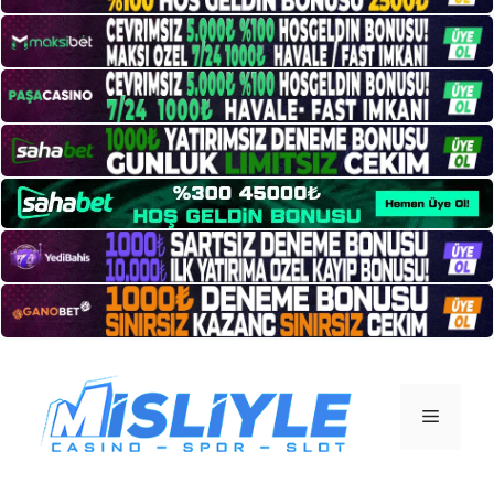
İçeriğe
atla
Menü