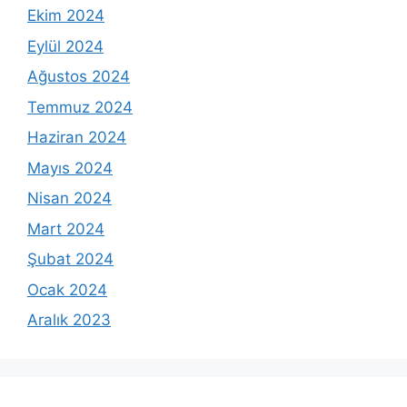
Ekim 2024
Eylül 2024
Ağustos 2024
Temmuz 2024
Haziran 2024
Mayıs 2024
Nisan 2024
Mart 2024
Şubat 2024
Ocak 2024
Aralık 2023