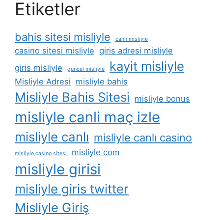
Etiketler
bahis sitesi misliyle
canli misliyle
casino sitesi misliyle
giris adresi misliyle
kayit misliyle
giris misliyle
güncel misliyle
Misliyle Adresi
misliyle bahis
Misliyle Bahis Sitesi
misliyle bonus
misliyle canli maç izle
misliyle canlı
misliyle canlı casino
misliyle com
misliyle casino sitesi
misliyle girisi
misliyle giris twitter
Misliyle Giriş