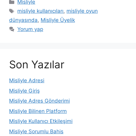
Kategoriler
Misliyle
Etiketler
misliyle kullanıcıları
,
misliyle oyun
dünyasında
,
Misliyle Üyelik
Yorum yap
Son Yazılar
Misliyle Adresi
Misliyle Giriş
Misliyle Adres Gönderimi
Misliyle Bilinen Platform
Misliyle Kullanıcı Etkileşimi
Misliyle Sorumlu Bahis