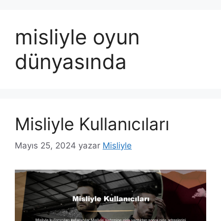
misliyle oyun
dünyasında
Misliyle Kullanıcıları
Mayıs 25, 2024
yazar
Misliyle