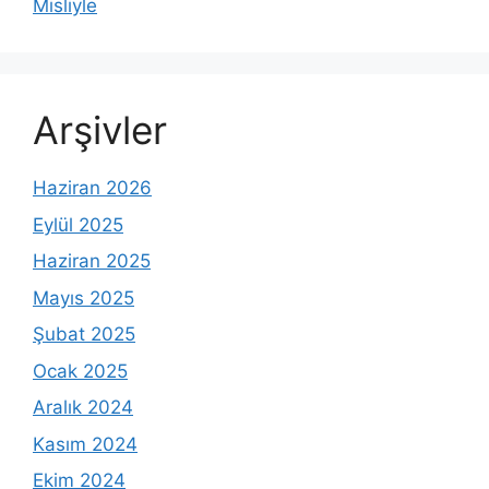
Misliyle
Arşivler
Haziran 2026
Eylül 2025
Haziran 2025
Mayıs 2025
Şubat 2025
Ocak 2025
Aralık 2024
Kasım 2024
Ekim 2024