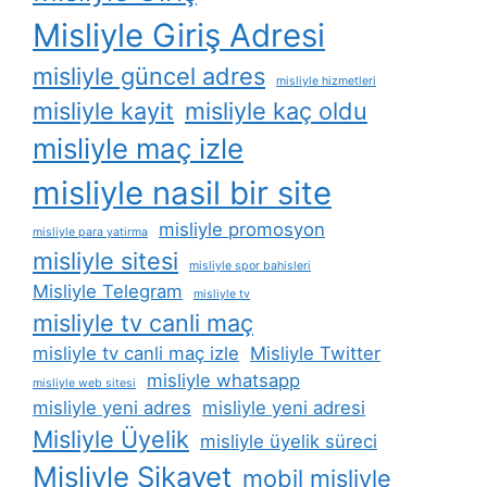
Misliyle Giriş Adresi
misliyle güncel adres
misliyle hizmetleri
misliyle kayit
misliyle kaç oldu
misliyle maç izle
misliyle nasil bir site
misliyle promosyon
misliyle para yatirma
misliyle sitesi
misliyle spor bahisleri
Misliyle Telegram
misliyle tv
misliyle tv canli maç
misliyle tv canli maç izle
Misliyle Twitter
misliyle whatsapp
misliyle web sitesi
misliyle yeni adres
misliyle yeni adresi
Misliyle Üyelik
misliyle üyelik süreci
Misliyle Şikayet
mobil misliyle