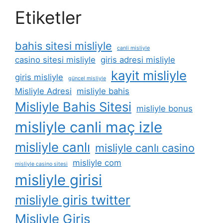
Etiketler
bahis sitesi misliyle
canli misliyle
casino sitesi misliyle
giris adresi misliyle
kayit misliyle
giris misliyle
güncel misliyle
Misliyle Adresi
misliyle bahis
Misliyle Bahis Sitesi
misliyle bonus
misliyle canli maç izle
misliyle canlı
misliyle canlı casino
misliyle com
misliyle casino sitesi
misliyle girisi
misliyle giris twitter
Misliyle Giriş