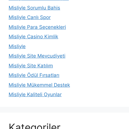
Misliyle Sorumlu Bahis
Misliyle Canlı Spor
Misliyle Para Seçenekleri
Misliyle Casino Kimlik
Misliyle
Misliyle Site Mevcudiyeti
Misliyle Site Katılım
Misliyle Ödül Fırsatları
Misliyle Mükemmel Destek
Misliyle Kaliteli Oyunlar
Kategoriler