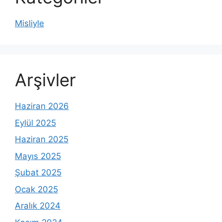
Misliyle
Arşivler
Haziran 2026
Eylül 2025
Haziran 2025
Mayıs 2025
Şubat 2025
Ocak 2025
Aralık 2024