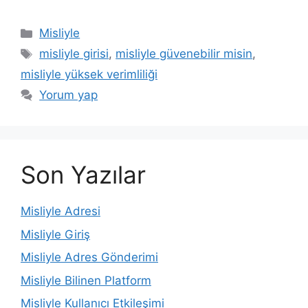
Kategoriler
Misliyle
Etiketler
misliyle girisi
,
misliyle güvenebilir misin
,
misliyle yüksek verimliliği
Yorum yap
Son Yazılar
Misliyle Adresi
Misliyle Giriş
Misliyle Adres Gönderimi
Misliyle Bilinen Platform
Misliyle Kullanıcı Etkileşimi