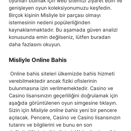
oyunları bulmak için web sitemizi ziyaret edin ve
genişleyen oyun koleksiyonumuzu keşfedin.
Birçok kişinin Misliyle bir parçası olmayı
istemesinin nedeni popülerliğinden
kaynaklanmaktadır. Bu aşamada güven analizi
konusunda emin değilseniz, lütfen buradan
daha fazlasını okuyun.
Misliyle Online Bahis
Online bahis siteleri ülkemizde bahis hizmeti
verebilmektedir ancak fiziki ofislerinin
bulunmasına izin verilmemektedir. Casino ve
Casino lisansınızın geçerliliğini doğrulamak için
aşağıda görüntülenen oyun simgesine tıklayın.
Sizin için
Misliyle online bahis
yeni bir pencere
açılacak. Pencere, Casino ve Casino lisansınızın
tutarını ve bilgilerini ve bunu en son