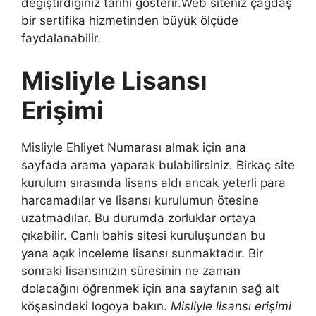
değiştirdiğiniz tarihi gösterir.Web siteniz çağdaş
bir sertifika hizmetinden büyük ölçüde
faydalanabilir.
Misliyle Lisansı
Erişimi
Misliyle Ehliyet Numarası almak için ana
sayfada arama yaparak bulabilirsiniz. Birkaç site
kurulum sırasında lisans aldı ancak yeterli para
harcamadılar ve lisansı kurulumun ötesine
uzatmadılar. Bu durumda zorluklar ortaya
çıkabilir. Canlı bahis sitesi kuruluşundan bu
yana açık inceleme lisansı sunmaktadır. Bir
sonraki lisansınızın süresinin ne zaman
dolacağını öğrenmek için ana sayfanın sağ alt
köşesindeki logoya bakın.
Misliyle lisansı erişimi