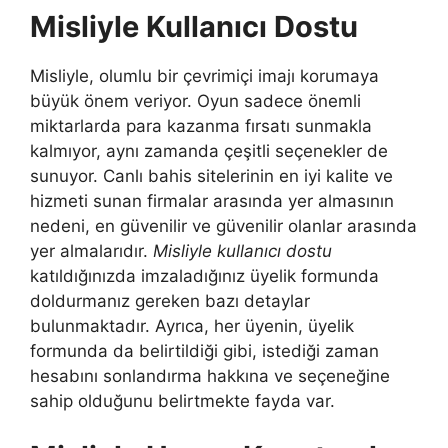
Misliyle Kullanıcı Dostu
Misliyle, olumlu bir çevrimiçi imajı korumaya
büyük önem veriyor. Oyun sadece önemli
miktarlarda para kazanma fırsatı sunmakla
kalmıyor, aynı zamanda çeşitli seçenekler de
sunuyor. Canlı bahis sitelerinin en iyi kalite ve
hizmeti sunan firmalar arasında yer almasının
nedeni, en güvenilir ve güvenilir olanlar arasında
yer almalarıdır.
Misliyle kullanıcı dostu
katıldığınızda imzaladığınız üyelik formunda
doldurmanız gereken bazı detaylar
bulunmaktadır. Ayrıca, her üyenin, üyelik
formunda da belirtildiği gibi, istediği zaman
hesabını sonlandırma hakkına ve seçeneğine
sahip olduğunu belirtmekte fayda var.