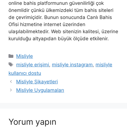
online bahis platformunun güvenilirliği çok
önemlidir çünkü ülkemizdeki tüm bahis siteleri
de çevrimiçidir. Bunun sonucunda Canlı Bahis
Ofisi hizmetine internet üzerinden
ulaşılabilmektedir. Web sitenizin kalitesi, üzerine
kurulduğu altyapıdan büyük ölçüde etkilenir.
Kategoriler
Misliyle
Etiketler
misliyle erişimi
,
misliyle instagram
,
misliyle
kullanıcı dostu
Misliyle Şikayetleri
Misliyle Uygulamaları
Yorum yapın