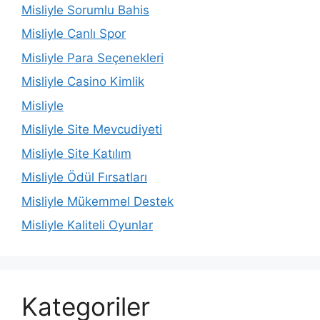
Misliyle Sorumlu Bahis
Misliyle Canlı Spor
Misliyle Para Seçenekleri
Misliyle Casino Kimlik
Misliyle
Misliyle Site Mevcudiyeti
Misliyle Site Katılım
Misliyle Ödül Fırsatları
Misliyle Mükemmel Destek
Misliyle Kaliteli Oyunlar
Kategoriler