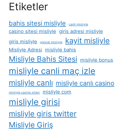
Etiketler
bahis sitesi misliyle
canli misliyle
casino sitesi misliyle
giris adresi misliyle
kayit misliyle
giris misliyle
güncel misliyle
Misliyle Adresi
misliyle bahis
Misliyle Bahis Sitesi
misliyle bonus
misliyle canli maç izle
misliyle canlı
misliyle canlı casino
misliyle com
misliyle casino sitesi
misliyle girisi
misliyle giris twitter
Misliyle Giriş