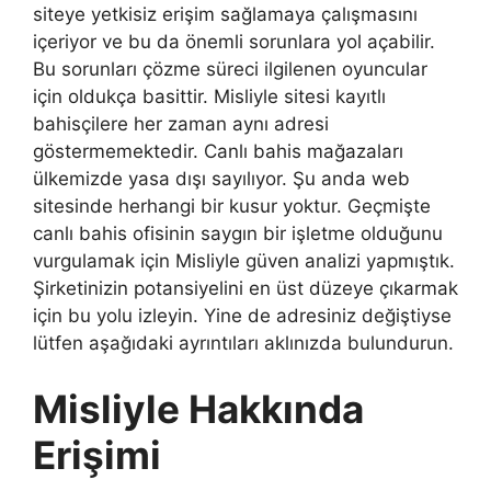
siteye yetkisiz erişim sağlamaya çalışmasını
içeriyor ve bu da önemli sorunlara yol açabilir.
Bu sorunları çözme süreci ilgilenen oyuncular
için oldukça basittir. Misliyle sitesi kayıtlı
bahisçilere her zaman aynı adresi
göstermemektedir. Canlı bahis mağazaları
ülkemizde yasa dışı sayılıyor. Şu anda web
sitesinde herhangi bir kusur yoktur. Geçmişte
canlı bahis ofisinin saygın bir işletme olduğunu
vurgulamak için Misliyle güven analizi yapmıştık.
Şirketinizin potansiyelini en üst düzeye çıkarmak
için bu yolu izleyin. Yine de adresiniz değiştiyse
lütfen aşağıdaki ayrıntıları aklınızda bulundurun.
Misliyle Hakkında
Erişimi