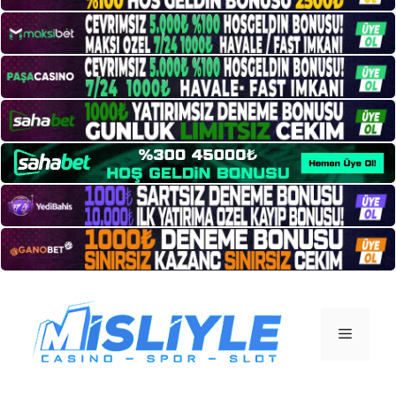
İçeriğe
atla
Menü